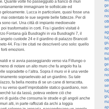
se. Quante volte ho passeggiato a fianco di muri
ge
 lontanamente immaginare le sofisticate ed
di
 gelosamente. Lucca in particolare, quasi fosse una
no
 mai ostentato le sue segrete belle fattezze. Per di
ot
ra sono rari. Una città di impianto medioevale
se
poi trasformatisi in corti. Fra i giardini visitati è
ag
lazzo Fontana già Busdraghi in via Busdraghi 7, il
lu
’angelo custode 24 e il giardino di palazzo Brancoli
gi
eto 44. Fra i tre citati ne descriverò uno solo: quello
ap
 forti emozioni.
ma
fe
aldi e si avvia passeggiando verso via Fillungo o
ge
meno di notare un alto muro che fa angolo fra la
di
lle sopradette o l’altra. Sopra il muro vi è una verde
no
mminamento sopraelevato ad un giardino. Su tale
ot
zo, fa bella mostra di se un cane di terracotta.
se
in su verso quell’improbabile statico guardiano, non
lu
perchè lui da lassù, poteva vedere ciò che
gi
anni di guida che consuma le strade e gli angoli anche
ma
uri alti, in parte raffozati da archi a loggia
ap
eganti colonne in arenaria, nascondevano un angolo