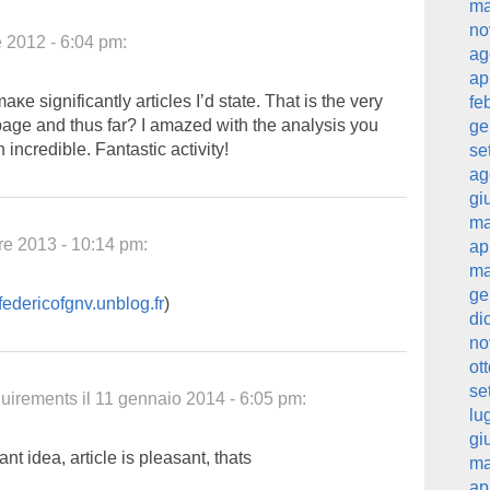
ma
no
 2012 - 6:04 pm
:
ag
ap
e ѕignifiсantly articles I’d state. That is the very
fe
 page and thus far? I amazed with the analysis you
ge
incredible. Fantastic activity!
se
ag
gi
ma
re 2013 - 10:14 pm
:
ap
ma
ge
federicofgnv.unblog.fr
)
di
no
ot
se
equirements
il
11 gennaio 2014 - 6:05 pm
:
lu
gi
t idea, article is pleasant, thats
ma
ap