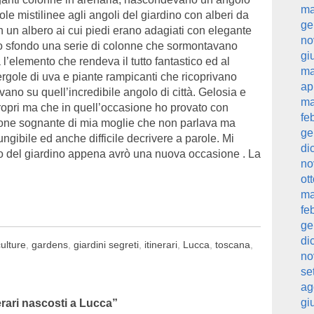
ma
ole mistilinee agli angoli del giardino con alberi da
ge
on un albero ai cui piedi erano adagiati con elegante
no
llo sfondo una serie di colonne che sormontavano
gi
a l’elemento che rendeva il tutto fantastico ed al
ma
rgole di uva e piante rampicanti che ricoprivano
ap
vano su quell’incredibile angolo di città. Gelosia e
ma
ropri ma che in quell’occasione ho provato con
fe
ione sognante di mia moglie che non parlava ma
ge
ngibile ed anche difficile decrivere a parole. Mi
di
oto del giardino appena avrò una nuova occasione . La
no
ot
ma
fe
ge
di
culture
,
gardens
,
giardini segreti
,
itinerari
,
Lucca
,
toscana
,
no
se
ag
gi
nerari nascosti a Lucca
”