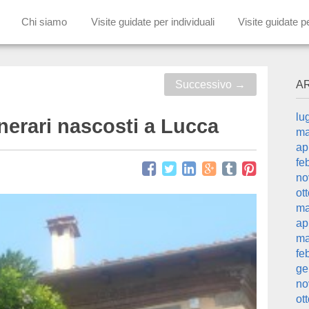
Chi siamo
Visite guidate per individuali
Visite guidate p
Successivo
→
A
lu
tinerari nascosti a Lucca
ma
ap
fe
no
ot
ma
ap
ma
fe
ge
no
ot