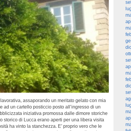
se
lu
ma
ap
ma
fe
ge
di
ot
se
ap
ma
fe
di
se
ag
 lavorativa, assaporando un meritato gelato con mia
lu
 ad un cartello posticcio posto all’ingresso di un
ma
blicizzata iniziativa promossa dalle dimore storiche
ap
tro storico di Lucca erano aperti per una libera visita
ma
sità ha vinto la stanchezza. E’ proprio vero che le
fe