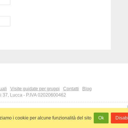
uali
Visite guidate per gruppi
Contatti
Blog
zi 37, Lucca - P.IVA 02020600462
isita il
nostro profilo
su Tripadvisor
zziamo i cookie per alcune funzionalità del sito
Ok
Disabi