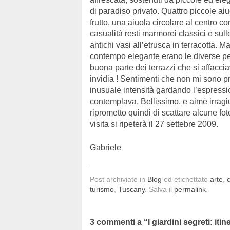
di paradiso privato. Quattro piccole aiu
frutto, una aiuola circolare al centro c
casualità resti marmorei classici e su
antichi vasi all’etrusca in terracotta. M
contempo elegante erano le diverse pe
buona parte dei terrazzi che si affaccia
invidia ! Sentimenti che non mi sono p
inusuale intensità gardando l’espress
contemplava. Bellissimo, e aimè irragiu
riprometto quindi di scattare alcune f
visita si ripeterà il 27 settebre 2009.
Gabriele
Post archiviato in
Blog
ed etichettato
arte
,
turismo
,
Tuscany
. Salva il
permalink
.
3 commenti a “
I giardini segreti: iti