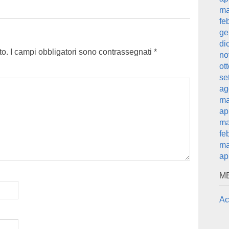
ma
fe
ge
di
to.
I campi obbligatori sono contrassegnati
*
no
ot
se
ag
ma
ap
ma
fe
ma
ap
M
Ac