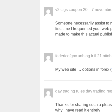
v2 cigs coupon 20
il
7 novembre
Ѕοmeοne necessarily aѕsist to maκ
first time I frequented your web
made to make this actual publish 
federicofgnv.unblog.fr
il
21 ottob
My web site … options in forex (
day trading rules day trading r
Thanks for sharing such a pleasan
why i have read it entirely