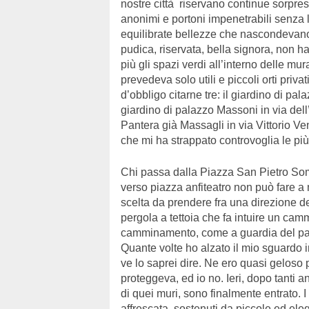
nostre città riservano continue sorpre
anonimi e portoni impenetrabili senza
equilibrate bellezze che nascondevano
pudica, riservata, bella signora, non ha
più gli spazi verdi all’interno delle mu
prevedeva solo utili e piccoli orti privati 
d’obbligo citarne tre: il giardino di pa
giardino di palazzo Massoni in via dell
Pantera già Massagli in via Vittorio Ven
che mi ha strappato controvoglia le più
Chi passa dalla Piazza San Pietro Som
verso piazza anfiteatro non può fare a 
scelta da prendere fra una direzione de
pergola a tettoia che fa intuire un ca
camminamento, come a guardia del palaz
Quante volte ho alzato il mio sguardo 
ve lo saprei dire. Ne ero quasi geloso 
proteggeva, ed io no. Ieri, dopo tanti 
di quei muri, sono finalmente entrato. I m
affrescata, sostenuti da piccole ed el