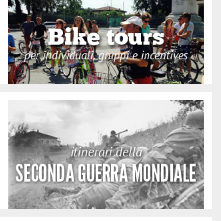
Fare un tour in bicicletta con noi è un modo dinamico e
divertente per conoscere le nostre città e le nostre
campagne...
Tutti i tour
La Seconda guerra mondiale
L' obiettivo di Turislucca e di Liberation Route Europe è
quello di far conoscere i nostri luoghi della memoria,
sottolineando il ruolo della riconciliazione internazionale
Vai alla pagina