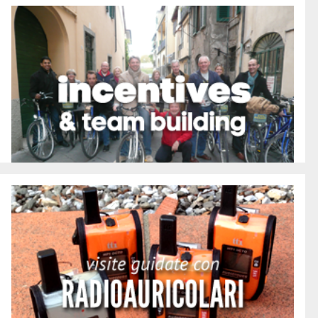
Incentives
Scopri i migliori format per rendere piacevoli e dinamici i
tuoi incentives, meetings e congressi. La nostra
esperienza per il tuo successo
Vai alla pagina
Visite con radio auricolari
I nostri radio auricolari sono comodi ed efficaci.
Permettono di beneficiare, anche ad una notevole
distanza, della spiegazione della guida, offrendo
autonomia di movimento al visitatore.
Contattaci