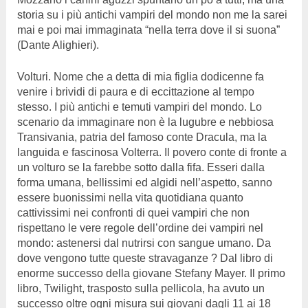
storia su i più antichi vampiri del mondo non me la sarei
mai e poi mai immaginata “nella terra dove il si suona”
(Dante Alighieri).
Volturi. Nome che a detta di mia figlia dodicenne fa
venire i brividi di paura e di eccittazione al tempo
stesso. I più antichi e temuti vampiri del mondo. Lo
scenario da immaginare non è la lugubre e nebbiosa
Transivania, patria del famoso conte Dracula, ma la
languida e fascinosa Volterra. Il povero conte di fronte a
un volturo se la farebbe sotto dalla fifa. Esseri dalla
forma umana, bellissimi ed algidi nell’aspetto, sanno
essere buonissimi nella vita quotidiana quanto
cattivissimi nei confronti di quei vampiri che non
rispettano le vere regole dell’ordine dei vampiri nel
mondo: astenersi dal nutrirsi con sangue umano. Da
dove vengono tutte queste stravaganze ? Dal libro di
enorme successo della giovane Stefany Mayer. Il primo
libro, Twilight, trasposto sulla pellicola, ha avuto un
successo oltre ogni misura sui giovani dagli 11 ai 18