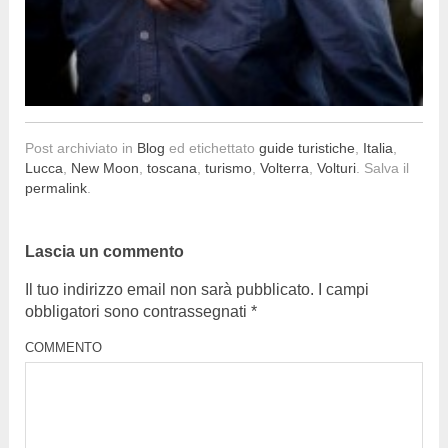
Post archiviato in
Blog
ed etichettato
guide turistiche
,
Italia
,
Lucca
,
New Moon
,
toscana
,
turismo
,
Volterra
,
Volturi
. Salva il
permalink
.
Lascia un commento
Il tuo indirizzo email non sarà pubblicato.
I campi
obbligatori sono contrassegnati
*
COMMENTO