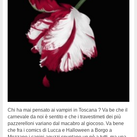
Chi ha mai pensato ai vampiri in Toscana ? Va be che il
carnevale da noi è sentito e che i travestimeti dei più
pazzerelloni variano dal macabro al giocoso. Va bene
che fra i comics di Lucca e Halloween a Borgo a
Mozzano i canini aguzzi spuntano un pò a tutti, ma una