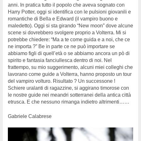
anni. In pratica tutto il popolo che aveva sognato con
Harry Potter, oggi si identifica con le pulsioni giovanili e
romantiche di Bella e Edward (il vampiro buono e
maledetto). Oggi si sta girando “New moon” dove alcune
scene si dovrebbero svolgere proprio a Volterra. Mi si
potrebbe chiedere: “Ma a te come guida e a noi, che ce
ne importa ?” Be in parte ce ne può importare se
abbiamo figli di quell’età o se abbiamo ancora un pò di
spirito e fantasia fanciullesca dentro di noi. Nel
frattempo, su mio suggerimento, alcuni miei colleghi che
lavorano come guide a Volterra, hanno proposto un tour
del vampiro volturo. Risultato ? Un successone !
Schiere uralanti di ragazzine, si aggirano timorose con
le nostre guide nei meandri sotterranei della antica città
etrusca. E che nessuno rimanga indietro altrimenti……
Gabriele Calabrese