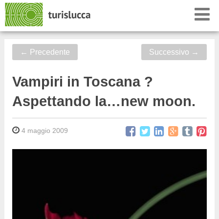
←
Precedente
Successivo
→
Vampiri in Toscana ?
Aspettando la…new moon.
4 maggio 2009