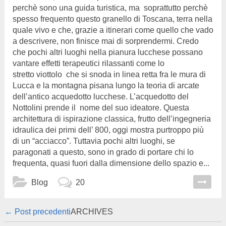
perchè sono una guida turistica, ma soprattutto perchè
spesso frequento questo granello di Toscana, terra nella
quale vivo e che, grazie a itinerari come quello che vado
a descrivere, non finisce mai di sorprendermi. Credo
che pochi altri luoghi nella pianura lucchese possano
vantare effetti terapeutici rilassanti come lo
stretto viottolo che si snoda in linea retta fra le mura di
Lucca e la montagna pisana lungo la teoria di arcate
dell’antico acquedotto lucchese. L’acquedotto del
Nottolini prende il nome del suo ideatore. Questa
architettura di ispirazione classica, frutto dell’ingegneria
idraulica dei primi dell’ 800, oggi mostra purtroppo più
di un “acciacco”. Tuttavia pochi altri luoghi, se
paragonati a questo, sono in grado di portare chi lo
frequenta, quasi fuori dalla dimensione dello spazio e...
Blog
20
Post navigation
←
Post precedenti
ARCHIVES