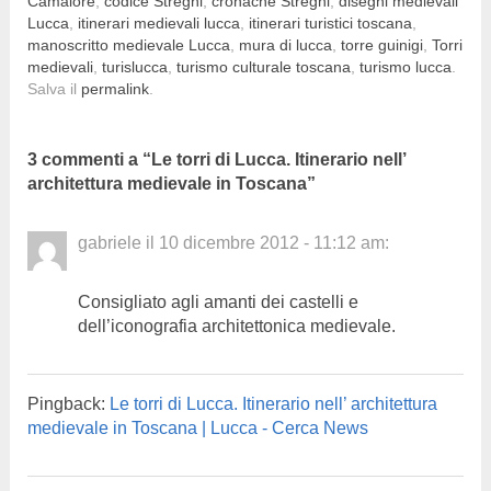
Camaiore
,
codice Streghi
,
cronache Streghi
,
disegni medievali
Lucca
,
itinerari medievali lucca
,
itinerari turistici toscana
,
manoscritto medievale Lucca
,
mura di lucca
,
torre guinigi
,
Torri
medievali
,
turislucca
,
turismo culturale toscana
,
turismo lucca
.
Salva il
permalink
.
3 commenti a “
Le torri di Lucca. Itinerario nell’
architettura medievale in Toscana
”
gabriele
il
10 dicembre 2012 - 11:12 am
:
Consigliato agli amanti dei castelli e
dell’iconografia architettonica medievale.
Pingback:
Le torri di Lucca. Itinerario nell’ architettura
medievale in Toscana | Lucca - Cerca News