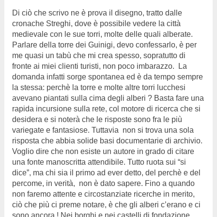
Di ciò che scrivo ne è prova il disegno, tratto dalle
cronache Streghi, dove è possibile vedere la città
medievale con le sue torri, molte delle quali alberate.
Parlare della torre dei Guinigi, devo confessarlo, è per
me quasi un tabù che mi crea spesso, sopratutto di
fronte ai miei clienti turisti, non poco imbarazzo. La
domanda infatti sorge spontanea ed è da tempo sempre
la stessa: perchè la torre e molte altre torri lucchesi
avevano piantati sulla cima degli alberi ? Basta fare una
rapida incursione sulla rete, col motore di ricerca che si
desidera e si noterà che le risposte sono fra le più
variegate e fantasiose. Tuttavia non si trova una sola
risposta che abbia solide basi documentarie di archivio.
Voglio dire che non esiste un autore in grado di citare
una fonte manoscritta attendibile. Tutto ruota sui “si
dice”, ma chi sia il primo ad ever detto, del perchè e del
percome, in verità, non è dato sapere. Fino a quando
non faremo attente e circostanziate ricerche in merito,
ciò che più ci preme notare, è che gli alberi c’erano e ci
sono ancora !
Nei borghi e nei castelli di fondazione