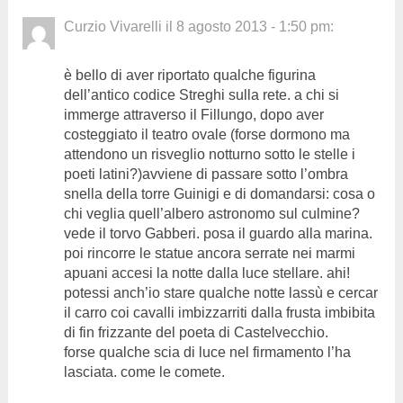
Curzio Vivarelli
il
8 agosto 2013 - 1:50 pm
:
è bello di aver riportato qualche figurina
dell’antico codice Streghi sulla rete. a chi si
immerge attraverso il Fillungo, dopo aver
costeggiato il teatro ovale (forse dormono ma
attendono un risveglio notturno sotto le stelle i
poeti latini?)avviene di passare sotto l’ombra
snella della torre Guinigi e di domandarsi: cosa o
chi veglia quell’albero astronomo sul culmine?
vede il torvo Gabberi. posa il guardo alla marina.
poi rincorre le statue ancora serrate nei marmi
apuani accesi la notte dalla luce stellare. ahi!
potessi anch’io stare qualche notte lassù e cercar
il carro coi cavalli imbizzarriti dalla frusta imbibita
di fin frizzante del poeta di Castelvecchio.
forse qualche scia di luce nel firmamento l’ha
lasciata. come le comete.