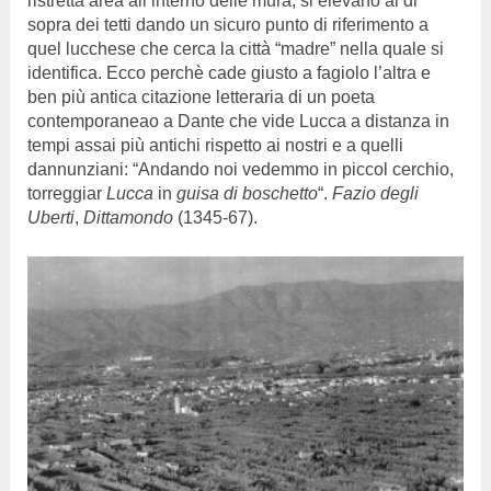
ristretta area all’interno delle mura, si elevano al di
sopra dei tetti dando un sicuro punto di riferimento a
quel lucchese che cerca la città “madre” nella quale si
identifica. Ecco perchè cade giusto a fagiolo l’altra e
ben più antica citazione letteraria di un poeta
contemporaneao a Dante che vide Lucca a distanza in
tempi assai più antichi rispetto ai nostri e a quelli
dannunziani: “Andando noi vedemmo in piccol cerchio,
torreggiar
Lucca
in
guisa di boschetto
“.
Fazio degli
Uberti
,
Dittamondo
(1345-67).