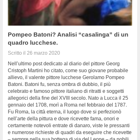
Pompeo Batoni? Analisi “casalinga” di un
quadro lucchese.
Scritto il
26 marzo 2020
Nell’ultimo post dedicato al diario del pittore Georg
Cristoph Martini ho citato, come suo giovane probabile
allievo, il valente pittore lucchese Gerolamo Pompeo
Batoni. Batoni fu, senza ombra di dubbio, il più
celebrato e famoso pittore italiano di ritratti e soggetti
allegorici della fine del XVIII secolo. Nato a Lucca il 25
gennaio del 1708, morì a Roma nel febbraio del 1787.
Fu Roma, la città eterna, il luogo dove si perfezionò
nell’arte della pittura e dove ricevette fama, onori e
certamente notevoli entrate di danaro, viste le pressanti
e numerose richieste di quadri da eseguire che ricevette
– sempre nella sua bottega di via del Leone – da nobili,