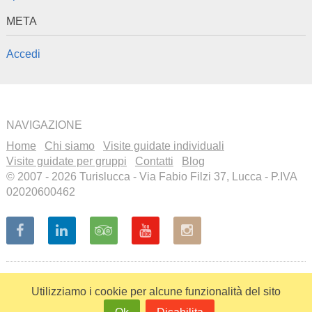
META
Accedi
NAVIGAZIONE
Home
Chi siamo
Visite guidate individuali
Visite guidate per gruppi
Contatti
Blog
© 2007 - 2026 Turislucca - Via Fabio Filzi 37, Lucca - P.IVA
02020600462
Recensioni a cura di
Visita il
nostro profilo
Utilizziamo i cookie per alcune funzionalità del sito
su Tripadvisor