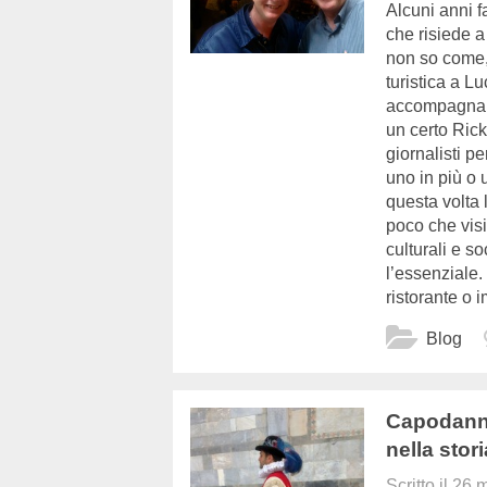
Alcuni anni f
che risiede 
non so come,
turistica a L
accompagnare 
un certo Ric
giornalisti p
uno in più o 
questa volta 
poco che visi
culturali e so
l’essenziale.
ristorante o 
Blog
Capodanno
nella stori
Scritto il
26 