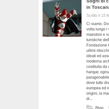
Sogni di c
in Toscan
Scritto il
15 f
Ci siamo. Do
volta lungo i
maestosi e va
turistiche de
Fondazione C
ultimi ritocc
ideati ed ass
moderna arch
costituita da
hangar, ognun
paragonabile 
dove tutto div
europea ed in
origini, la m
di...
Blog