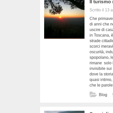
Il turismo
Scritto il
13 a
Che primaver
di anni che n
uscire di cas
in Toscana, è
strade cittad
scorci meravi
oscurità, ind
spopolano, le
rimane solo 
invisibile sui
dove la stori
quasi intimo,
che le parole
Blog