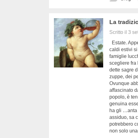
La tradizi
Scritto il
3 se
Estate. Appe
caldi estivi 
famiglie lucch
scegliere fra
dette sagre d
zuppe, dei pes
Ovunque abbon
affascinato d
popolo, è ten
genuina essen
ha gli …anta 
assiduo, sa c
potrebbero c
non solo una f