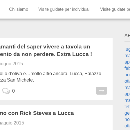
Chi siamo
Visite guidate per individuali
Visite guidate p
A
 amanti del saper vivere a tavola un
lu
nto da non perdere. Extra Lucca !
ma
ap
iugno 2015
fe
olio d’oliva e…molto altro ancora. Lucca, Palazzo
no
azza San Michele.
ot
ma
0
ap
ma
fe
smo con Rick Steves a Lucca
ge
no
maggio 2015
ot