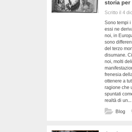
storia per 
Scritto il
4 di
Sono tempi i 
essi ne deriv
noi, in Europ
sono different
del terzo mo
disumane. Ciò
noi, molti de
manifestazion
frenesia dell
ottenere a tut
ragione che 
spuntati come
realtà di un...
Blog