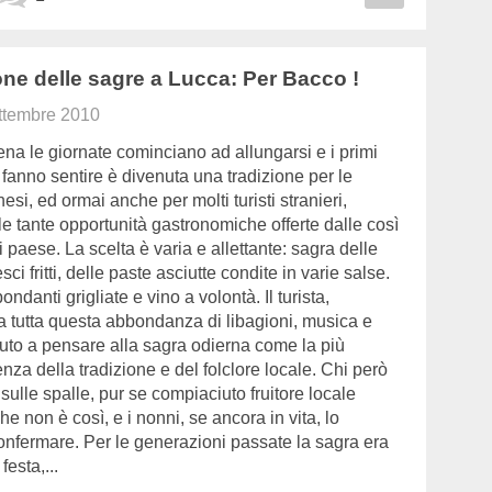
one delle sagre a Lucca: Per Bacco !
ttembre 2010
na le giornate cominciano ad allungarsi e i primi
si fanno sentire è divenuta una tradizione per le
esi, ed ormai anche per molti turisti stranieri,
 le tante opportunità gastronomiche offerte dalle così
i paese. La scelta è varia e allettante: sagra delle
ci fritti, delle paste asciutte condite in varie salse.
danti grigliate e vino a volontà. Il turista,
a tutta questa abbondanza di libagioni, musica e
uto a pensare alla sagra odierna come la più
za della tradizione e del folclore locale. Chi però
sulle spalle, pur se compiaciuto fruitore locale
he non è così, e i nonni, se ancora in vita, lo
onfermare. Per le generazioni passate la sagra era
esta,...