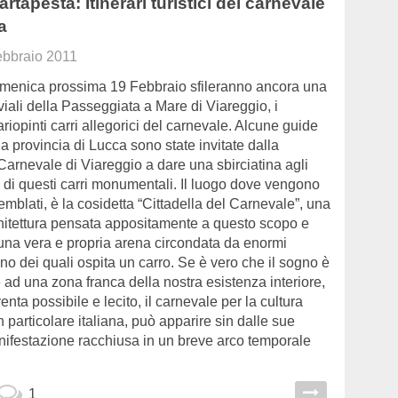
artapesta: Itinerari turistici del carnevale
a
ebbraio 2011
menica prossima 19 Febbraio sfileranno ancora una
 viali della Passeggiata a Mare di Viareggio, i
riopinti carri allegorici del carnevale. Alcune guide
lla provincia di Lucca sono state invitate dalla
arnevale di Viareggio a dare una sbirciatina agli
hi di questi carri monumentali. Il luogo dove vengono
emblati, è la cosidetta “Cittadella del Carnevale”, una
itettura pensata appositamente a questo scopo e
 una vera e propria arena circondata da enormi
o dei quali ospita un carro. Se è vero che il sogno è
ad una zona franca della nostra esistenza interiore,
enta possibile e lecito, il carnevale per la cultura
 particolare italiana, può apparire sin dalle sue
anifestazione racchiusa in un breve arco temporale
1