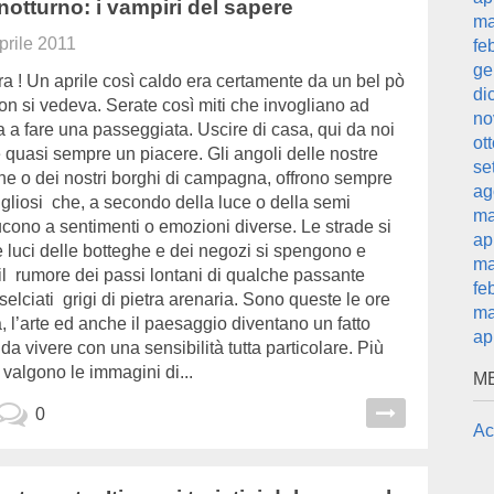
 notturno: i vampiri del sapere
ma
prile 2011
fe
ge
a ! Un aprile così caldo era certamente da un bel pò
di
on si vedeva. Serate così miti che invogliano ad
no
a a fare una passeggiata. Uscire di casa, qui da noi
ot
 quasi sempre un piacere. Gli angoli delle nostre
se
ine o dei nostri borghi di campagna, offrono sempre
ag
gliosi che, a secondo della luce o della semi
ma
ucono a sentimenti o emozioni diverse. Le strade si
ap
 luci delle botteghe e dei negozi si spengono e
ma
il rumore dei passi lontani di qualche passante
fe
 selciati grigi di pietra arenaria. Sono queste le ore
ma
a, l’arte ed anche il paesaggio diventano un fatto
ap
 da vivere con una sensibilità tutta particolare. Più
 valgono le immagini di...
M
0
Ac