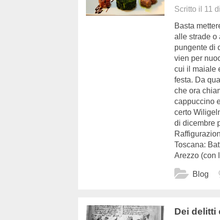
Scritto il
11 d
Basta mettere
alle strade o 
pungente di 
vien per nuoc
cui il maiale 
festa. Da qu
che ora chia
cappuccino e
certo Wiligel
di dicembre 
Raffigurazione
Toscana: Batt
Arezzo (con l
Blog
Dei delitti