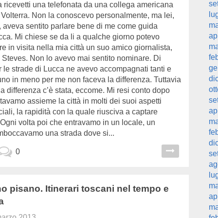
se
a ricevetti una telefonata da una collega americana
lu
a Volterra. Non la conoscevo personalmente, ma lei,
ma
 aveva sentito parlare bene di me come guida
ap
ucca. Mi chiese se da li a qualche giorno potevo
ma
in visita nella mia città un suo amico giornalista,
fe
k Steves. Non lo avevo mai sentito nominare. Di
ge
er le strade di Lucca ne avevo accompagnati tanti e
di
uno in meno per me non faceva la differenza. Tuttavia
ot
la differenza c’è stata, eccome. Mi resi conto dopo
se
tavamo assieme la città in molti dei suoi aspetti
ap
ciali, la rapidità con la quale riusciva a captare
ma
 Ogni volta poi che entravamo in un locale, un
fe
imboccavamo una strada dove si...
di
0
se
ag
lu
ma
 pisano. Itinerari toscani nel tempo e
ap
a
ma
marzo 2013
fe