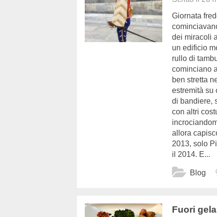
Giornata fredd
cominciavano
dei miracoli 
un edificio m
rullo di tamb
cominciano a
ben stretta n
estremità su 
di bandiere, 
con altri cos
incrociandom
allora capisc
2013, solo Pi
il 2014. E...
Blog
Fuori gela