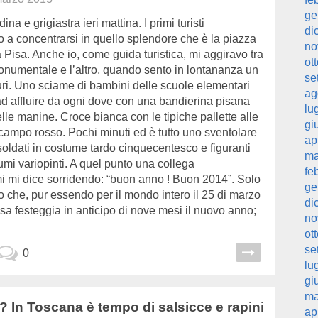
ge
ina e grigiastra ieri mattina. I primi turisti
di
 a concentrarsi in quello splendore che è la piazza
no
a Pisa. Anche io, come guida turistica, mi aggiravo tra
ot
onumentale e l’altro, quando sento in lontananza un
se
uri. Uno sciame di bambini delle scuole elementari
ag
d affluire da ogni dove con una bandierina pisana
lu
elle manine. Croce bianca con le tipiche pallette alle
gi
campo rosso. Pochi minuti ed è tutto uno sventolare
ap
soldati in costume tardo cinquecentesco e figuranti
ma
tumi variopinti. A quel punto una collega
fe
i mi dice sorridendo: “buon anno ! Buon 2014”. Solo
ge
o che, pur essendo per il mondo intero il 25 di marzo
di
sa festeggia in anticipo di nove mesi il nuovo anno;
no
ot
se
0
lu
gi
ma
? In Toscana è tempo di salsicce e rapini
ap