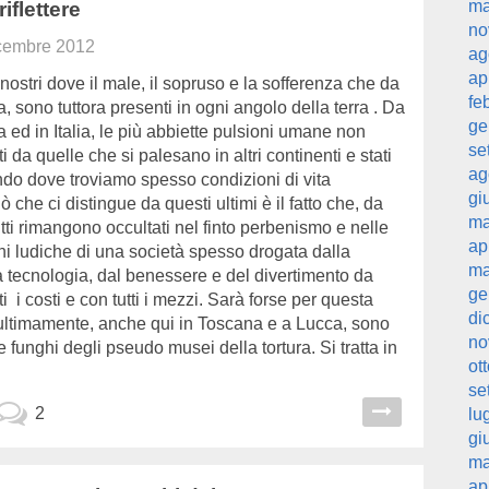
ma
riflettere
no
cembre 2012
ag
ap
nostri dove il male, il sopruso e la sofferenza che da
fe
a, sono tuttora presenti in ogni angolo della terra . Da
ge
a ed in Italia, le più abbiette pulsioni umane non
se
i da quelle che si palesano in altri continenti e stati
ag
ndo dove troviamo spesso condizioni di vita
gi
 che ci distingue da questi ultimi è il fatto che, da
ma
litti rimangono occultati nel finto perbenismo e nelle
ap
i ludiche di una società spesso drogata dalla
ma
a tecnologia, dal benessere e del divertimento da
ge
ti i costi e con tutti i mezzi. Sarà forse per questa
di
ultimamente, anche qui in Toscana e a Lucca, sono
no
 funghi degli pseudo musei della tortura. Si tratta in
ot
se
2
lu
gi
ma
ap