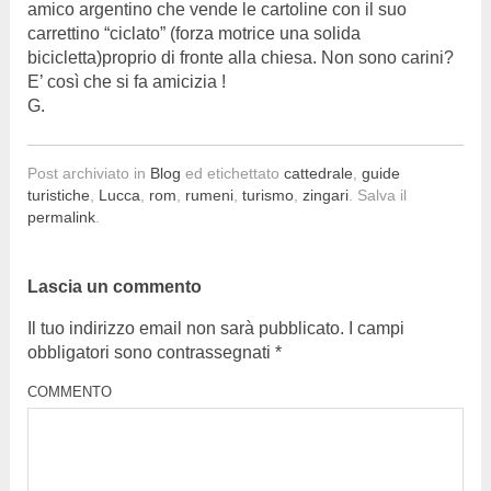
amico argentino che vende le cartoline con il suo
carrettino “ciclato” (forza motrice una solida
bicicletta)proprio di fronte alla chiesa. Non sono carini?
E’ così che si fa amicizia !
G.
Post archiviato in
Blog
ed etichettato
cattedrale
,
guide
turistiche
,
Lucca
,
rom
,
rumeni
,
turismo
,
zingari
. Salva il
permalink
.
Lascia un commento
Il tuo indirizzo email non sarà pubblicato.
I campi
obbligatori sono contrassegnati
*
COMMENTO