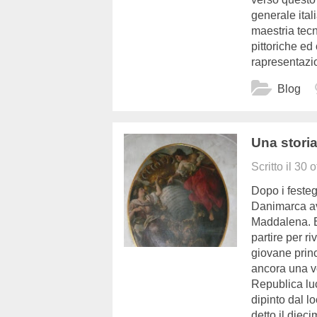
generale ital
maestria tec
pittoriche ed
rapresentazi
Blog
Una stori
Scritto il
30 o
Dopo i festeg
Danimarca av
Maddalena. E
partire per ri
giovane princ
ancora una v
Republica lu
dipinto dal l
detto il diec