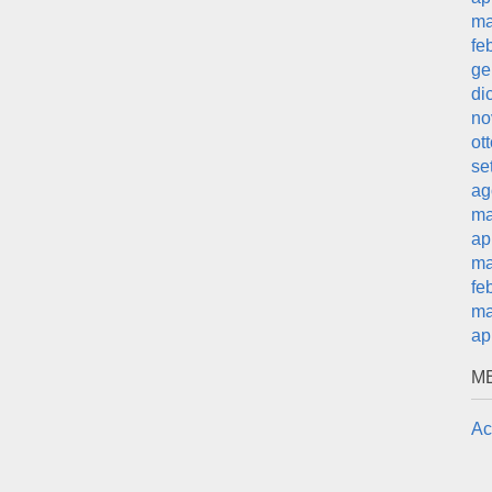
ma
fe
ge
di
no
ot
se
ag
ma
ap
ma
fe
ma
ap
M
Ac