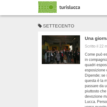
SETTECENTO
Una giorn
Scritto il
22 
Come può ess
in compagnia
quadri espos
esposizione q
Dipende; se s
questa è la m
passare da un
piuttosto che 
devozione ma
Lucca. Perso
verso questo