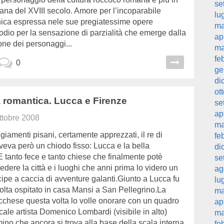
se
iana del XVIII secolo. Amore per l’incoparabile
lu
nica espressa nele sue pregiatessime opere
ma
 odio per la sensazione di parzialità che emerge dalla
ap
one dei personaggi...
ma
fe
0
ge
di
ot
a romantica. Lucca e Firenze
se
ap
ttobre 2008
ma
giamenti pisani, certamente apprezzati, il re di
fe
eva però un chiodo fisso: Lucca e la bella
di
 tanto fece e tanto chiese che finalmente potè
se
vedere la città e i luoghi che anni prima lo videro un
ag
ipe a caccia di avventure galanti.Giunto a Lucca fu
lu
olta ospitato in casa Mansi a San Pellegrino.La
ma
cchese questa volta lo volle onorare con un quadro
ap
ocale artista Domenico Lombardi (visibile in alto)
ma
imino che ancora si trova alla base della scala interna
fe