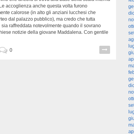
 Le accoglienza anche questa volta furono
ge
nte calorose (in alto gli anziani lucchesi che
di
teo dal palazzo pubblico), ma credo che tutta
no
i sia raffreddata notevolmente quando il sovrano
ot
hiese notizie della giovane Maddalena. Con gentile
se
ag
lu
0
gi
ap
ma
fe
ge
di
no
ot
se
lu
gi
ma
ap