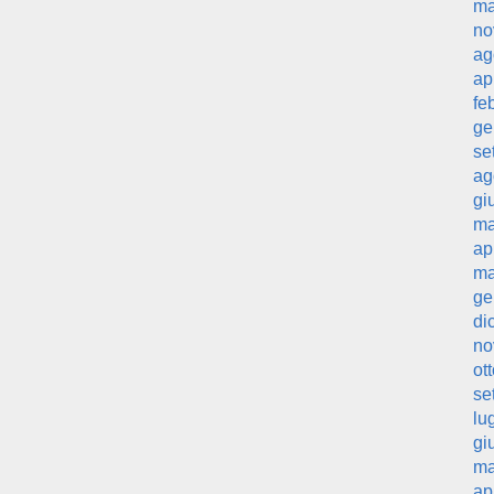
ma
no
ag
ap
fe
ge
se
ag
gi
ma
ap
ma
ge
di
no
ot
se
lu
gi
ma
ap