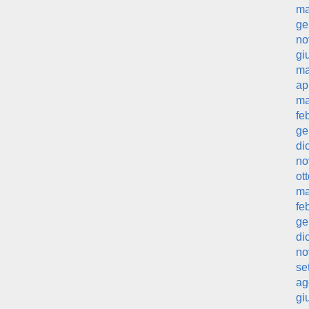
ma
ge
no
gi
ma
ap
ma
fe
ge
di
no
ot
ma
fe
ge
di
no
se
ag
gi