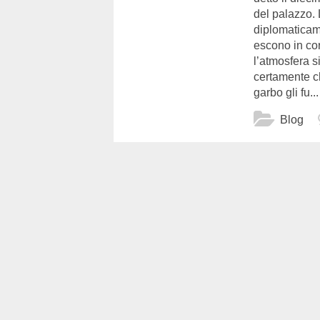
del palazzo.
diplomaticame
escono in cor
l’atmosfera s
certamente c
garbo gli fu...
Blog