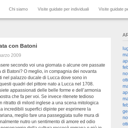
Chi siamo
Visite guidate per individuali
Visite guidate p
A
ata con Batoni
lu
ma
marzo 2009
ap
ere secondo voi una giornata o alcune ore passate
fe
 di Batoni? O meglio, in compagnia dei novanta
no
ti nel palazzo ducale di Lucca dove sono in
ot
uesti quadri del pittore nato a Lucca nel 1708.
ma
iete appassionati delle belle forme e dell’armonia
ap
ostra che fa per voi. Se invece ritenete tedioso
ma
 ritratto di milord inglese a una scena mitologica
fe
a incredibili superfici dipinte per esprimere la
ge
riana, meglio fare una passeggiata sulle mura di
no
nalmente nutro un sentimento di amore ed odio
ot
 personaggio della cultura roccocò romana e più in