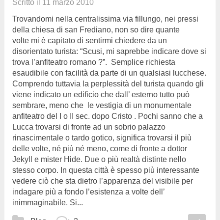
Scritto il
11 marzo 2010
Trovandomi nella centralissima via fillungo, nei pressi
della chiesa di san Frediano, non so dire quante
volte mi è capitato di sentirmi chiedere da un
disorientato turista: “Scusi, mi saprebbe indicare dove si
trova l’anfiteatro romano ?”. Semplice richiesta
esaudibile con facilità da parte di un qualsiasi lucchese.
Comprendo tuttavia la perplessità del turista quando gli
viene indicato un edificio che dall’ esterno tutto può
sembrare, meno che le vestigia di un monumentale
anfiteatro del I o II sec. dopo Cristo . Pochi sanno che a
Lucca trovarsi di fronte ad un sobrio palazzo
rinascimentale o tardo gotico, significa trovarsi il più
delle volte, né più né meno, come di fronte a dottor
Jekyll e mister Hide. Due o più realtà distinte nello
stesso corpo. In questa città è spesso più interessante
vedere ciò che sta dietro l’apparenza del visibile per
indagare più a fondo l’esistenza a volte dell’
inimmaginabile. Si...