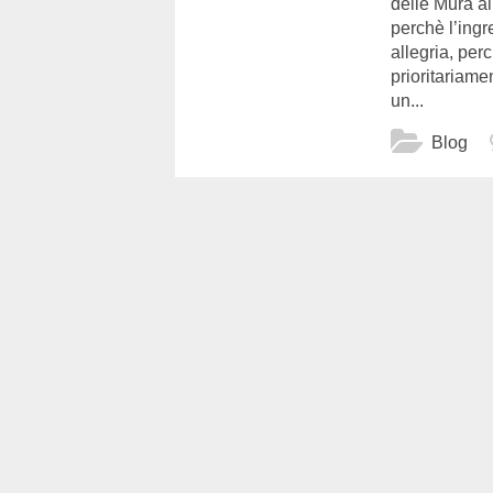
delle Mura al 
perchè l’ingr
allegria, per
prioritariam
un...
Blog