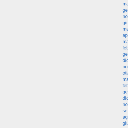
ma
ge
no
gi
ma
ap
ma
fe
ge
di
no
ot
ma
fe
ge
di
no
se
ag
gi