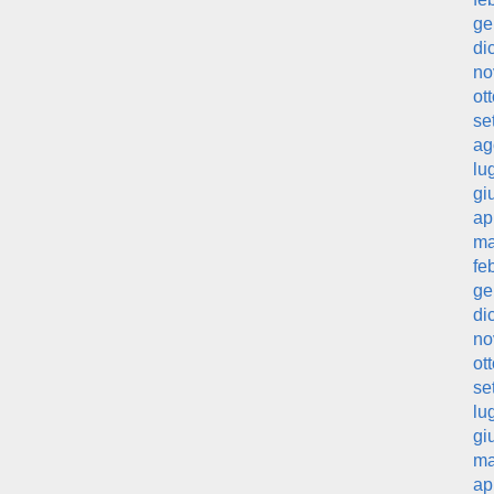
ge
di
no
ot
se
ag
lu
gi
ap
ma
fe
ge
di
no
ot
se
lu
gi
ma
ap