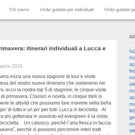
Chi siamo
Visite guidate per individuali
Visite guidate p
A
rimavera: itinerari individuali a Lucca e
lu
ma
ap
marzo 2018
fe
era inizia una nuova stagione di tour e visite
no
ttesa del nostro nuovo itinerario che sveleremo nei
ot
ni, ecco la nostra top 5 di stagione, le cinque visite
ma
di primavera. Classici e novità, in cinque titoli si
ap
ne le attività che possiamo fare insieme nella bella
ma
o’ di tutto e un po’ per tutti: Lucca in bicicletta Al
fe
la più gettonata in assoluto ed evergreen è la visita
ge
icicletta. Un calssico, perchè l’aria fresca in faccia
no
mavera”, perchè si possono percorrere interi tratti
ot