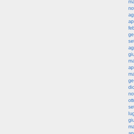
ma
no
ag
ap
fe
ge
se
ag
gi
ma
ap
ma
ge
di
no
ot
se
lu
gi
ma
ap