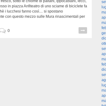
fresco, sotto le chiome di paltani, ippocastani, lecci,
se
esso in piazza Anfiteatro di uno sciame di biciclete fa
lu
chè i lucchesi fanno così… si spostano
ma
ente con questo mezzo sulle Mura rinascimentali per
ap
ma
fe
0
ge
di
ot
se
ap
ma
fe
di
se
ag
lu
ma
ap
ma
fe