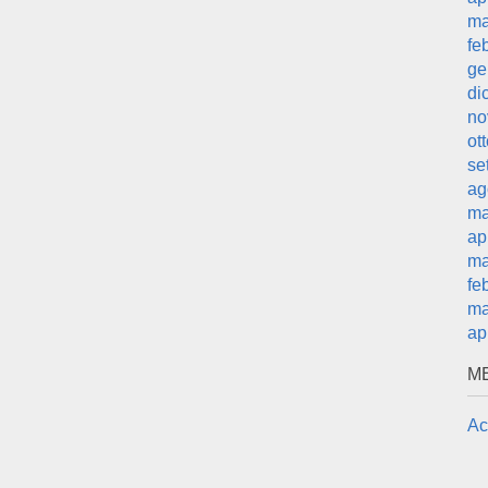
ma
fe
ge
di
no
ot
se
ag
ma
ap
ma
fe
ma
ap
M
Ac