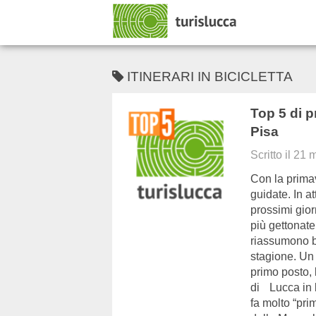
ITINERARI IN BICICLETTA
Top 5 di p
Pisa
Scritto il
21 
Con la primav
guidate. In a
prossimi gior
più gettonate 
riassumono be
stagione. Un p
primo posto, 
di Lucca in b
fa molto “pri