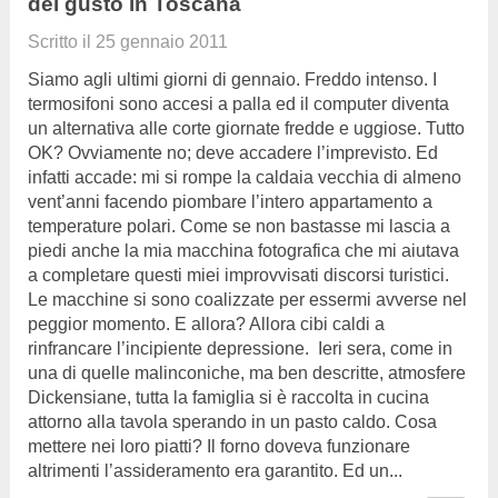
del gusto in Toscana
Scritto il
25 gennaio 2011
Siamo agli ultimi giorni di gennaio. Freddo intenso. I
termosifoni sono accesi a palla ed il computer diventa
un alternativa alle corte giornate fredde e uggiose. Tutto
OK? Ovviamente no; deve accadere l’imprevisto. Ed
infatti accade: mi si rompe la caldaia vecchia di almeno
vent’anni facendo piombare l’intero appartamento a
temperature polari. Come se non bastasse mi lascia a
piedi anche la mia macchina fotografica che mi aiutava
a completare questi miei improvvisati discorsi turistici.
Le macchine si sono coalizzate per essermi avverse nel
peggior momento. E allora? Allora cibi caldi a
rinfrancare l’incipiente depressione. Ieri sera, come in
una di quelle malinconiche, ma ben descritte, atmosfere
Dickensiane, tutta la famiglia si è raccolta in cucina
attorno alla tavola sperando in un pasto caldo. Cosa
mettere nei loro piatti? Il forno doveva funzionare
altrimenti l’assideramento era garantito. Ed un...