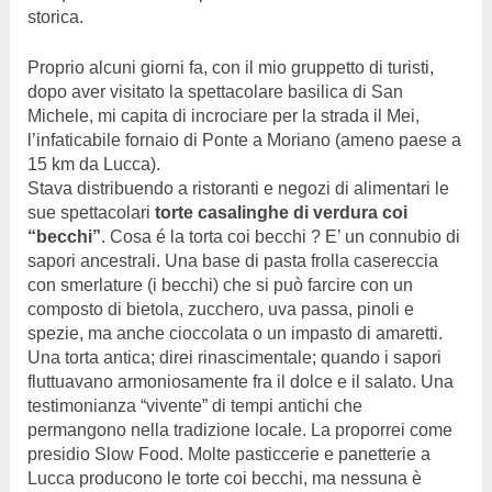
storica.
Proprio alcuni giorni fa, con il mio gruppetto di turisti,
dopo aver visitato la spettacolare basilica di San
Michele, mi capita di incrociare per la strada il Mei,
l’infaticabile fornaio di Ponte a Moriano (ameno paese a
15 km da Lucca).
Stava distribuendo a ristoranti e negozi di alimentari le
sue spettacolari
torte casalinghe di verdura coi
“becchi”
. Cosa é la torta coi becchi ? E’ un connubio di
sapori ancestrali. Una base di pasta frolla casereccia
con smerlature (i becchi) che si può farcire con un
composto di bietola, zucchero, uva passa, pinoli e
spezie, ma anche cioccolata o un impasto di amaretti.
Una torta antica; direi rinascimentale; quando i sapori
fluttuavano armoniosamente fra il dolce e il salato. Una
testimonianza “vivente” di tempi antichi che
permangono nella tradizione locale. La proporrei come
presidio Slow Food. Molte pasticcerie e panetterie a
Lucca producono le torte coi becchi, ma nessuna è