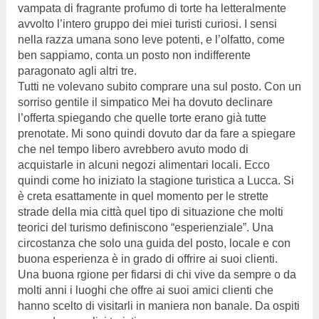
vampata di fragrante profumo di torte ha letteralmente
avvolto l’intero gruppo dei miei turisti curiosi. I sensi
nella razza umana sono leve potenti, e l’olfatto, come
ben sappiamo, conta un posto non indifferente
paragonato agli altri tre.
Tutti ne volevano subito comprare una sul posto. Con un
sorriso gentile il simpatico Mei ha dovuto declinare
l’offerta spiegando che quelle torte erano già tutte
prenotate. Mi sono quindi dovuto dar da fare a spiegare
che nel tempo libero avrebbero avuto modo di
acquistarle in alcuni negozi alimentari locali. Ecco
quindi come ho iniziato la stagione turistica a Lucca. Si
è creta esattamente in quel momento per le strette
strade della mia città quel tipo di situazione che molti
teorici del turismo definiscono “esperienziale”. Una
circostanza che solo una guida del posto, locale e con
buona esperienza è in grado di offrire ai suoi clienti.
Una buona rgione per fidarsi di chi vive da sempre o da
molti anni i luoghi che offre ai suoi amici clienti che
hanno scelto di visitarli in maniera non banale. Da ospiti