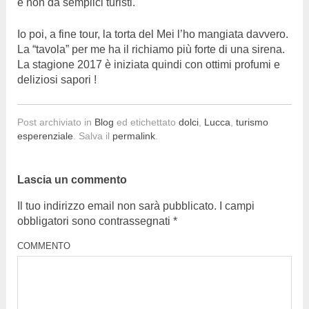
e non da semplici turisti.
Io poi, a fine tour, la torta del Mei l’ho mangiata davvero.
La “tavola” per me ha il richiamo più forte di una sirena.
La stagione 2017 è iniziata quindi con ottimi profumi e
deliziosi sapori !
Post archiviato in
Blog
ed etichettato
dolci
,
Lucca
,
turismo
esperenziale
. Salva il
permalink
.
Lascia un commento
Il tuo indirizzo email non sarà pubblicato.
I campi
obbligatori sono contrassegnati
*
COMMENTO