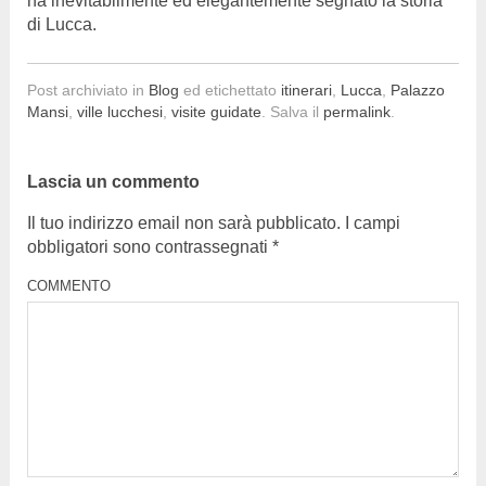
ha inevitabilmente ed elegantemente segnato la storia
di Lucca.
Post archiviato in
Blog
ed etichettato
itinerari
,
Lucca
,
Palazzo
Mansi
,
ville lucchesi
,
visite guidate
. Salva il
permalink
.
Lascia un commento
Il tuo indirizzo email non sarà pubblicato.
I campi
obbligatori sono contrassegnati
*
COMMENTO