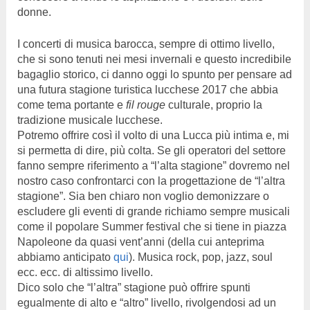
donne.
I concerti di musica barocca, sempre di ottimo livello,
che si sono tenuti nei mesi invernali e questo incredibile
bagaglio storico, ci danno oggi lo spunto per pensare ad
una futura stagione turistica lucchese 2017 che abbia
come tema portante e
fil rouge
culturale, proprio la
tradizione musicale lucchese.
Potremo offrire così il volto di una Lucca più intima e, mi
si permetta di dire, più colta. Se gli operatori del settore
fanno sempre riferimento a “l’alta stagione” dovremo nel
nostro caso confrontarci con la progettazione de “l’altra
stagione”. Sia ben chiaro non voglio demonizzare o
escludere gli eventi di grande richiamo sempre musicali
come il popolare Summer festival che si tiene in piazza
Napoleone da quasi vent’anni (della cui anteprima
abbiamo anticipato
qui
). Musica rock, pop, jazz, soul
ecc. ecc. di altissimo livello.
Dico solo che “l’altra” stagione può offrire spunti
egualmente di alto e “altro” livello, rivolgendosi ad un