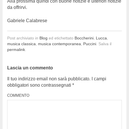
Alla prossima quindi con buone notizie e ulteriori notizie
da offrirvi.
Gabriele Calabrese
Post archiviato in
Blog
ed etichettato
Boccherini
,
Lucca
,
musica classica
,
musica contemporanea
,
Puccini
. Salva il
permalink
.
Lascia un commento
Il tuo indirizzo email non sarà pubblicato.
I campi
obbligatori sono contrassegnati
*
COMMENTO