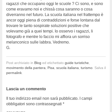
ragazzi che occupano oggi le scuole ? Ci sono, e sono
come eravamo noi e chissà cosa saranno o cosa
diverranno nel futuro. La scuola italiana nel frattempo è
ancor oggi piena di contraddizioni e forse lontana dal
trovare le tanto sospirate soluzioni positive che
volevamo già a quei tempi. Io osservo i ragazzi, li
fotografo e mentre lo faccio mi affiora un sorriso
melanconico sulle labbra. Vedremo.
G.
Post archiviato in
Blog
ed etichettato
guide turistiche
,
movimento della pantera
,
Pisa
,
scuola italiana
,
turismo
. Salva il
permalink
.
Lascia un commento
Il tuo indirizzo email non sarà pubblicato.
I campi
obbligatori sono contrassegnati
*