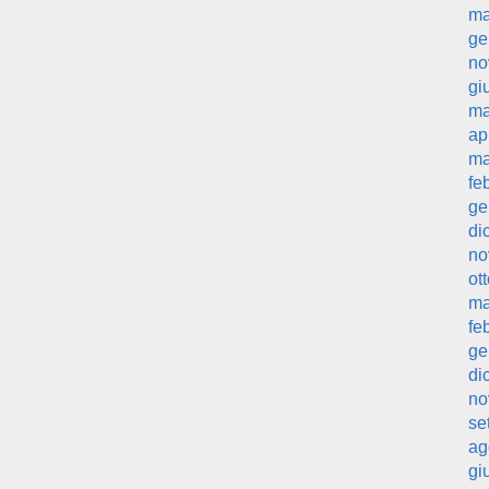
ma
ge
no
gi
ma
ap
ma
fe
ge
di
no
ot
ma
fe
ge
di
no
se
ag
gi