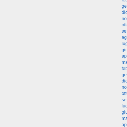
ge
di
no
ot
se
ag
lu
gi
ap
ma
fe
ge
di
no
ot
se
lu
gi
ma
ap