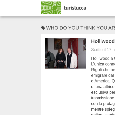
WHO DO YOU THINK YOU A
Holliwood
Scritto il
17 
Holliwood a 
L’unica conn
Rigoli che n
emigrare dal 
d’America. Qu
di una attric
esclusiva per
trasmissione
con la protag
mentre spiega
dettagli stor