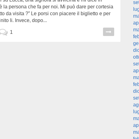
se
 è la persona che fa per noi. Mi può dare per cortesia
lu
to da visita ?” Le porsi con piacere il biglietto e per
ma
inito li. Invece, dopo...
ap
ma
1
fe
ge
di
ot
se
ap
ma
fe
di
se
ag
lu
ma
ap
ma
fe