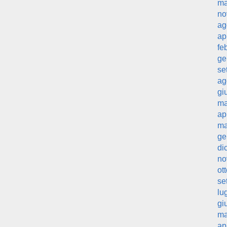
ma
no
ag
ap
fe
ge
se
ag
gi
ma
ap
ma
ge
di
no
ot
se
lu
gi
ma
ap