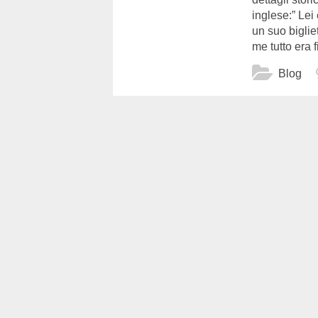
inglese:” Lei
un suo bigliet
me tutto era f
Blog