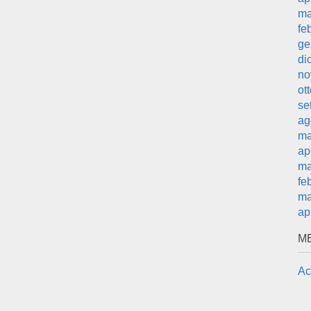
ma
fe
ge
di
no
ot
se
ag
ma
ap
ma
fe
ma
ap
M
Ac