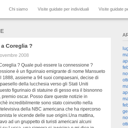
Chi siamo
Visite guidate per individuali
Visite guidate p
RE
A
 a Coreglia ?
lu
ma
novembre 2008
ap
Coreglia ? Quale può essere la connessione ?
fe
essione è un figurinaio emigrante di nome Mansueto
no
el 1888, assieme a 94 suoi compaesani, decise di
ot
paesello della lucchesia verso gli Stati Uniti
ma
esto figurinaio di statuine di gesso era il bisnonno
ap
e, premio oscar. Posso dare queste notizie in
ma
chè incredibilmente sono stato coinvolto nella
fe
 televisiva della NBC americana che ha ripercorso
ge
onista le vicende delle sue origini.Una mattina,
no
vo ad un gruppetto di turisti americani alcuni
ot
ici su Lucca, una signora si avvicina e mi dice in