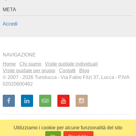
META
Accedi
NAVIGAZIONE
Home
Chi siamo
Visite guidate individuali
Visite guidate per gruppi
Contatti
Blog
© 2007 - 2026 Turislucca - Via Fabio Filzi 37, Lucca - P.IVA
02020600462
Recensioni a cura di
Visita il
nostro profilo
Utilizziamo i cookie per alcune funzionalità del sito
su Tripadvisor