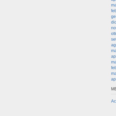
ma
fe
ge
di
no
ot
se
ag
ma
ap
ma
fe
ma
ap
M
Ac