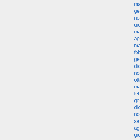
ma
ge
no
gi
ma
ap
ma
fe
ge
di
no
ot
ma
fe
ge
di
no
se
ag
gi