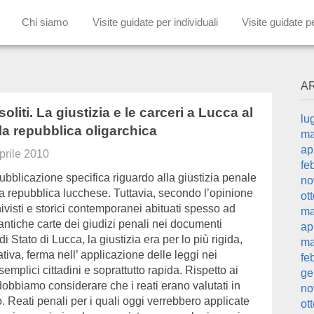
Chi siamo
Visite guidate per individuali
Visite guidate p
A
nsoliti. La giustizia e le carceri a Lucca al
lu
la repubblica oligarchica
ma
ap
prile 2010
fe
bblicazione specifica riguardo alla giustizia penale
no
a repubblica lucchese. Tuttavia, secondo l’opinione
ot
hivisti e storici contemporanei abituati spesso ad
ma
 antiche carte dei giudizi penali nei documenti
ap
di Stato di Lucca, la giustizia era per lo più rigida,
ma
ativa, ferma nell’ applicazione delle leggi nei
fe
semplici cittadini e soprattutto rapida. Rispetto ai
ge
 dobbiamo considerare che i reati erano valutati in
no
 Reati penali per i quali oggi verrebbero applicate
ot