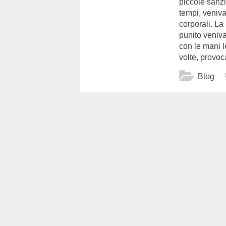
piccole sanzi
tempi, veniv
corporali. La 
punito veniva
con le mani l
volte, provoca
Blog