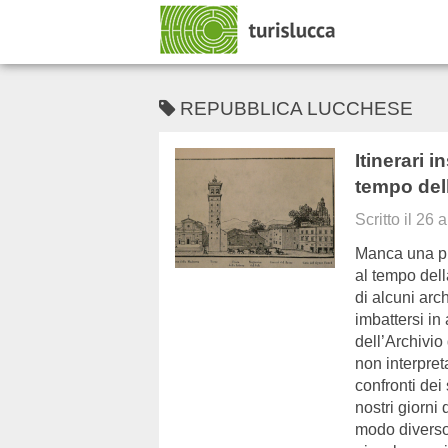
REPUBBLICA LUCCHESE
Itinerari i
tempo del
Scritto il
26 a
Manca una pu
al tempo dell
di alcuni arc
imbattersi in
dell’Archivio 
non interpret
confronti dei 
nostri giorni
modo diverso.