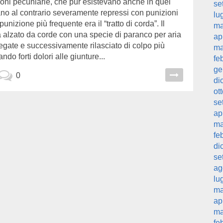
oni pecuniarie, che pur esistevano anche in quei
se
ano al contrario severamente repressi con punizioni
lu
punizione più frequente era il “tratto di corda”. Il
ma
 alzato da corde con una specie di paranco per aria
ap
egate e successivamente rilasciato di colpo più
ma
ndo forti dolori alle giunture...
fe
ge
0
di
ot
se
ap
ma
fe
di
se
ag
lu
ma
ap
ma
fe