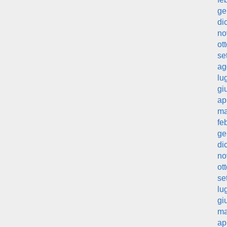
ge
di
no
ot
se
ag
lu
gi
ap
ma
fe
ge
di
no
ot
se
lu
gi
ma
ap