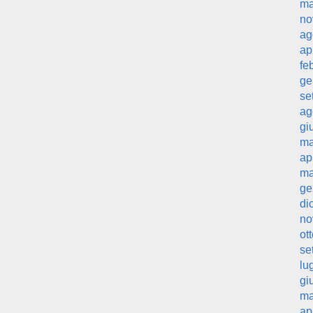
ma
no
ag
ap
fe
ge
se
ag
gi
ma
ap
ma
ge
di
no
ot
se
lu
gi
ma
ap