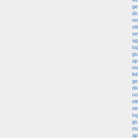
ge
di
no
ot
se
ag
lu
gi
ap
ma
fe
ge
di
no
ot
se
lu
gi
ma
ap