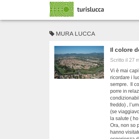
MURA LUCCA
Il colore d
Scritto il
27 
Vi è mai capi
ricordare i l
sempre. Il c
porre in rela
condizionabili
freddo) , l’u
(se viaggiavo
la salute ( h
Ora, non so 
hanno visitat
esperienza d