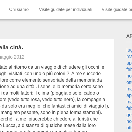
Chi siamo
Visite guidate per individuali
Visite guidate p
A
ella città.
lu
ma
maggio 2012
ap
tato al ritorno da un viaggio di chiudere gli occhi e
fe
uoghi visitati con uno o più colori ? A me succede
no
olore come elemento sensoriale della memoria da
ot
zione ad una città . I sensi e la memoria certo sono
ma
 da molti fattori: il clima (pioggia o sole, caldo o
ap
more (vedo tutto rosa, vedo tutto nero), la compagnia
ma
 da solo era meglio, che fantastici amici di viaggio !),
fe
o mangiato pesante, sono in piena forma stamani).
ge
perchè, a me piacerebbe chiedere ai turisti che
no
o Lucca, a distanza di qualche mese dalla loro
ot
i viaggio, quale memoria cromatica hanno