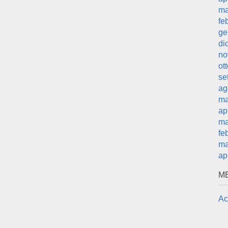
ma
fe
ge
di
no
ot
se
ag
ma
ap
ma
fe
ma
ap
M
Ac