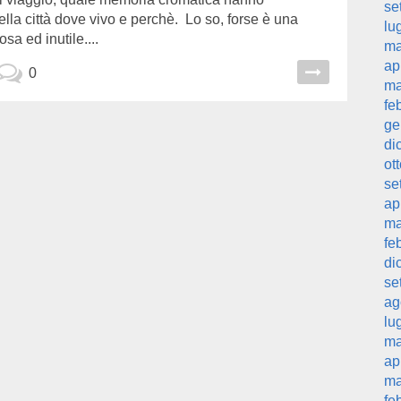
se
lla città dove vivo e perchè. Lo so, forse è una
lu
a ed inutile....
ma
ap
0
ma
fe
ge
di
ot
se
ap
ma
fe
di
se
ag
lu
ma
ap
ma
fe