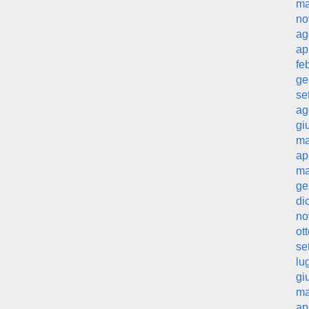
ma
no
ag
ap
fe
ge
se
ag
gi
ma
ap
ma
ge
di
no
ot
se
lu
gi
ma
ap