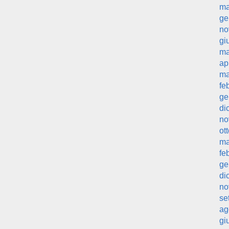
ma
ge
no
gi
ma
ap
ma
fe
ge
di
no
ot
ma
fe
ge
di
no
se
ag
gi