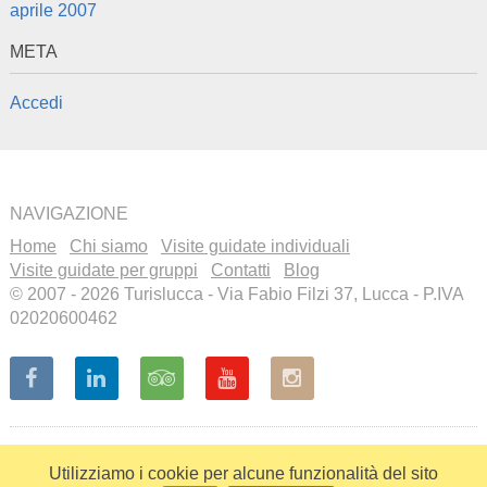
aprile 2007
META
Accedi
NAVIGAZIONE
Home
Chi siamo
Visite guidate individuali
Visite guidate per gruppi
Contatti
Blog
© 2007 - 2026 Turislucca - Via Fabio Filzi 37, Lucca - P.IVA
02020600462
Recensioni a cura di
Visita il
nostro profilo
Utilizziamo i cookie per alcune funzionalità del sito