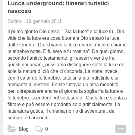
Lucca underground: Itinerari turistici
nascosti
Scritto il
19 gennaio 2011
Il primo giorno Dio disse: ” Sia la luce” e la luce fu . Dio
vide che la luce era cosa buona e Dio separò la luce
dalle tenebre. Dio chiamò la luce giorno, mentre chiamò
le tenebre notte. E fu sera e fu mattina”. Da quel giorno,
secondo l’antico testamento, gli esseri viventi e fra
questi noi umani, possiamo distinguere sotto la luce del
sole la natura di ciò che ci circonda. La notte invece,
con il calar delle tenebre, tutto si fa più indistinto e si
ammanta di mistero. Esiste tuttavia un altra modalità
per oltrepassare anche di giorno la soglia fra la luce e
le tenebre: scendere nel sottosuolo. Qui la luce stenta a
filtrare e può essere riprodotta solo artificialmente. La
letteratura gotica, il cinema noir o di avventura , da
sempre ed ancor di...
Blog
0