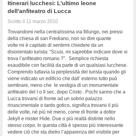
Itinerari lucchesi: L’ultimo leone
dell’anfiteatro di Lucca
Scritto il
11 marzo 2010
Trovandomi nella centralissima via fillungo, nei pressi
della chiesa di san Frediano, non so dire quante
volte mi è capitato di sentirmi chiedere da un
disorientato turista: “Scusi, mi saprebbe indicare dove si
trova l’anfiteatro romano ?”. Semplice richiesta
esaudibile con facilità da parte di un qualsiasi lucchese.
Comprendo tuttavia la perplessità del turista quando gli
viene indicato un edificio che dall’ esterno tutto può
sembrare, meno che le vestigia di un monumentale
anfiteatro del I o II sec. dopo Cristo . Pochi sanno che a
Lucca trovarsi di fronte ad un sobrio palazzo
rinascimentale o tardo gotico, significa trovarsi il più
delle volte, né più né meno, come di fronte a dottor
Jekyll e mister Hide. Due o più realtà distinte nello
stesso corpo. In questa città è spesso più interessante
vedere ciò che sta dietro l’apparenza del visibile per