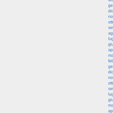
ge
di
no
ot
se
ag
lu
gi
ap
ma
fe
ge
di
no
ot
se
lu
gi
ma
ap