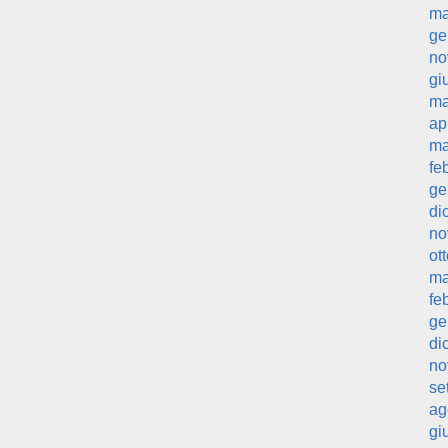
ma
ge
no
gi
ma
ap
ma
fe
ge
di
no
ot
ma
fe
ge
di
no
se
ag
gi