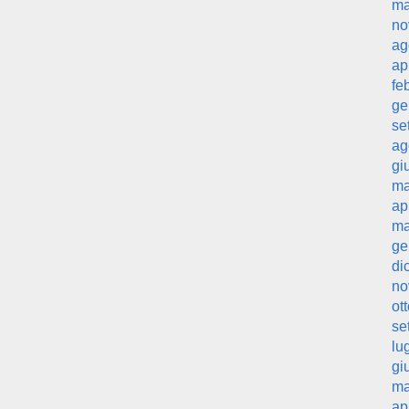
ma
no
ag
ap
fe
ge
se
ag
gi
ma
ap
ma
ge
di
no
ot
se
lu
gi
ma
ap