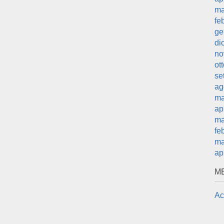
ma
fe
ge
di
no
ot
se
ag
ma
ap
ma
fe
ma
ap
M
Ac