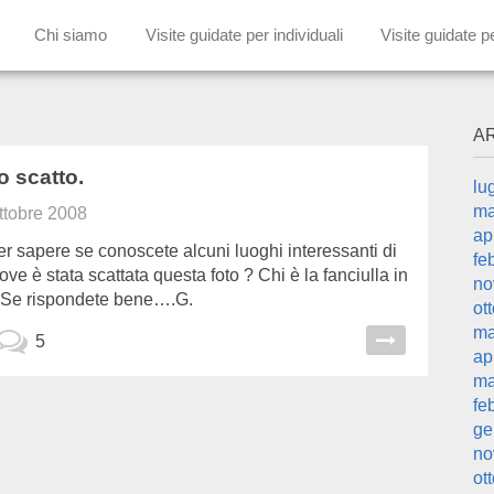
Chi siamo
Visite guidate per individuali
Visite guidate p
A
o scatto.
lu
ma
ttobre 2008
ap
r sapere se conoscete alcuni luoghi interessanti di
fe
ve è stata scattata questa foto ? Chi è la fanciulla in
no
?Se rispondete bene….G.
ot
ma
5
ap
ma
fe
ge
no
ot