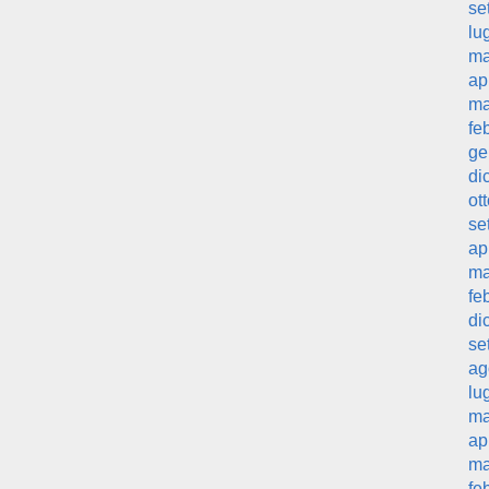
se
lu
ma
ap
ma
fe
ge
di
ot
se
ap
ma
fe
di
se
ag
lu
ma
ap
ma
fe