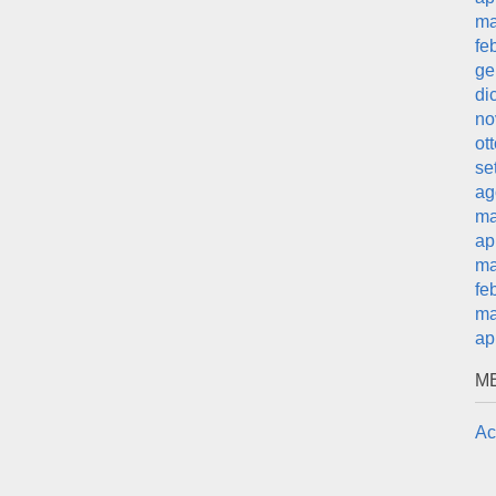
ma
fe
ge
di
no
ot
se
ag
ma
ap
ma
fe
ma
ap
M
Ac