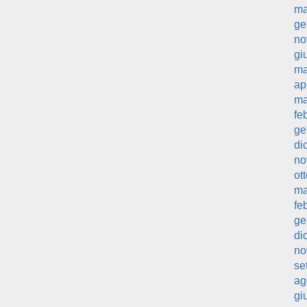
ma
ge
no
gi
ma
ap
ma
fe
ge
di
no
ot
ma
fe
ge
di
no
se
ag
gi