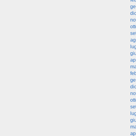
ge
di
no
ot
se
ag
lu
gi
ap
ma
fe
ge
di
no
ot
se
lu
gi
ma
ap