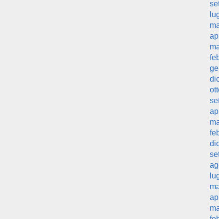
se
lu
ma
ap
ma
fe
ge
di
ot
se
ap
ma
fe
di
se
ag
lu
ma
ap
ma
fe