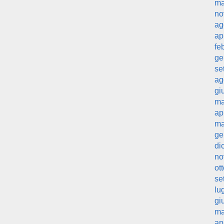
ma
no
ag
ap
fe
ge
se
ag
gi
ma
ap
ma
ge
di
no
ot
se
lu
gi
ma
ap