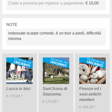
Costo a persona per ingressi a pagamento:
€ 10,00
NOTE
indossate scarpe comode, è un tour a piedi, difficoltà
minima
Lucca in bici
Sant’Anna di
Firenze ed i
Stazzema
suoi antichi
€ 170,00 *
mestieri
€ 170,00 *
€ 180,00 *