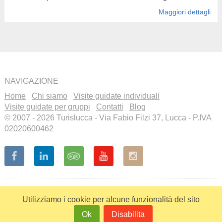
Maggiori dettagli
NAVIGAZIONE
Home
Chi siamo
Visite guidate individuali
Visite guidate per gruppi
Contatti
Blog
© 2007 - 2026 Turislucca - Via Fabio Filzi 37, Lucca - P.IVA
02020600462
Recensioni a cura di
Visita il
nostro profilo
Utilizziamo i cookie per alcune funzionalità del sito
su Tripadvisor
Ok
Disabilita